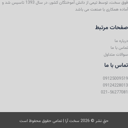
فوق سخت، توسط تیمی از دانش آموختگان کشور، در سال 1393 تاسیس شد و
آماده همکاری با صنعت می باشد
صفحات مرتبط
درباره ما
تماس با ما
سوالات متداول
تماس با ما
09125009519
09124228013
021-56277081
حقِ نشر © 2026 سخت آرا | تمامی حقوق محفوظ است